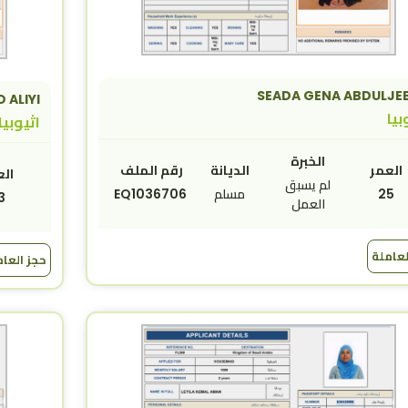
SEADA GENA ABDULJE
 ALIYI
بيا
اثيوبيا
الخبرة
العمر
الديانة
رقم الملف
الع
لم يسبق
25
مسلم
EQ1036706
3
العمل
لعاملة
حجز العا