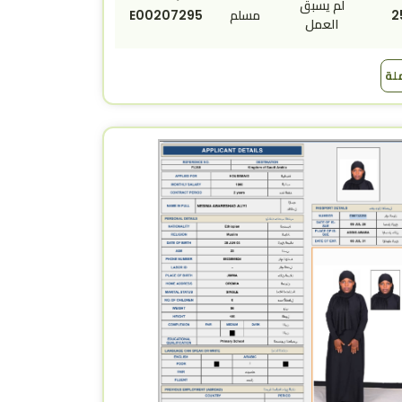
لم يسبق
2
مسلم
E00207295
العمل
ملة