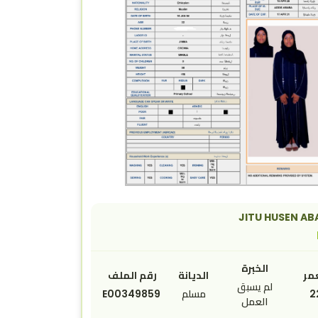
JITU HUSEN A
الخبرة
مر
الديانة
رقم الملف
لم يسبق
2
مسلم
E00349859
العمل