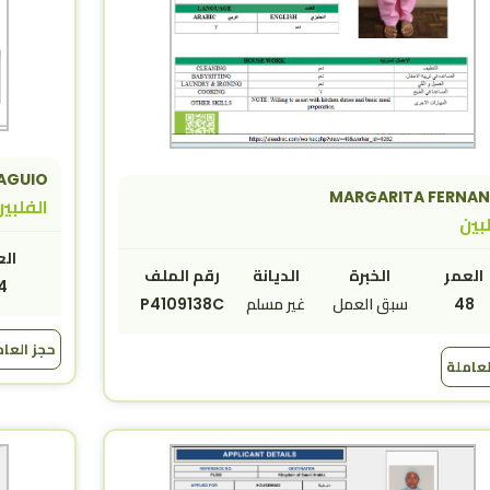
BAGUIO
MARGARITA FERNA
الفلبي
بين
الع
العمر
الخبرة
الديانة
رقم الملف
4
48
سبق العمل
غير مسلم
P4109138C
حجز العا
لعاملة