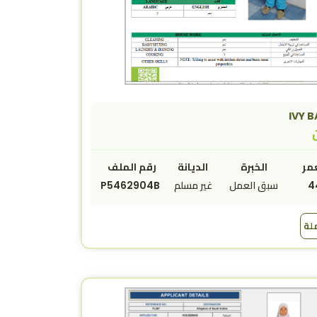
IVY 
ن
مر
الخبرة
الديانة
رقم الملف
4
سبق العمل
غير مسلم
P5462904B
ملة