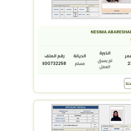
NESIMA ABARESHAD
الخبرة
مر
الديانة
رقم الملف
لم يسبق
2
مسلم
E00732258
العمل
ملة