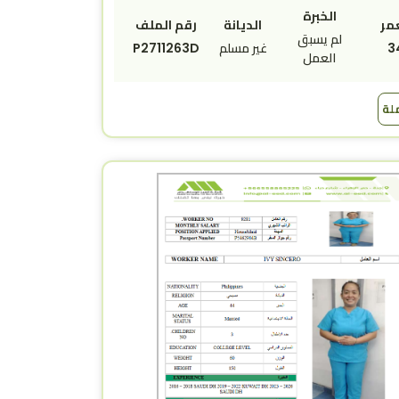
الخبرة
مر
الديانة
رقم الملف
لم يسبق
3
غير مسلم
P2711263D
العمل
ملة