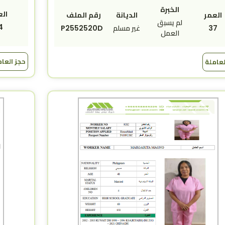
الخبرة
الع
العمر
الديانة
رقم الملف
لم يسبق
4
37
غير مسلم
P2552520D
العمل
حجز العا
لعاملة