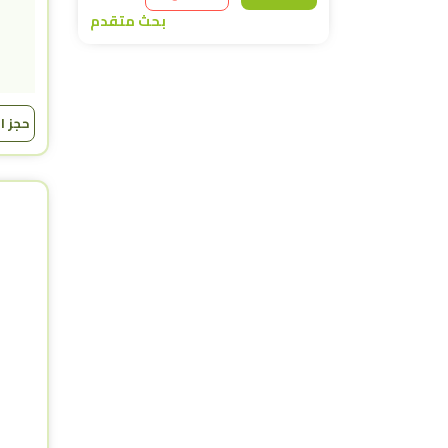
بحث متقدم
حجز ا