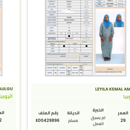
BAULGU
LEYILA KEMAL A
اثيوبيا
بيا
الخبرة
الع
العمر
الديانة
رقم الملف
لم يسبق
2
29
مسلم
E00429896
العمل