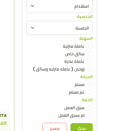
الجنسية
المهنة
عاملة منزلية
سائق خاص
عاملة عناية
زوجين ( عامله منزليه وسائق )
الديانة
مسلم
غير مسلم
الخبرة
سبق العمل
لم يسبق العمل
NTA
الفل
بحث
مسح