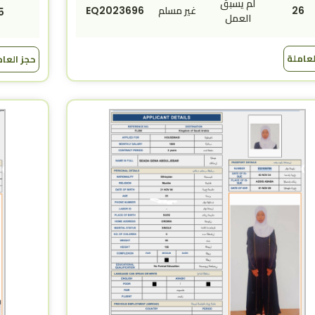
لم يسبق
26
غير مسلم
EQ2023696
5
العمل
لعاملة
حجز العا