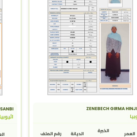
ZENEBECH GIRMA HINJ
ASANBI
بيا
اثيوبيا
الخبرة
العمر
الديانة
رقم الملف
الع